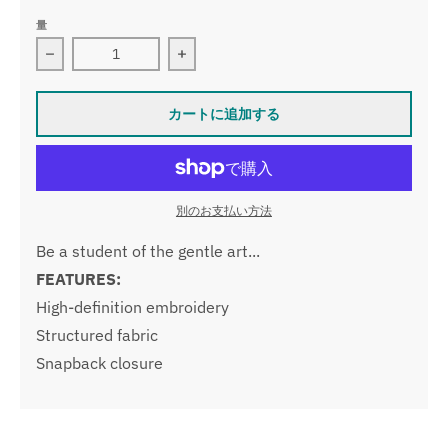
量
Collegiate Snapback White の数量を減らす
Collegiate Snapback White の数
カートに追加する
別のお支払い方法
Be a student of the gentle art...
FEATURES:
High-definition embroidery
Structured fabric
Snapback closure