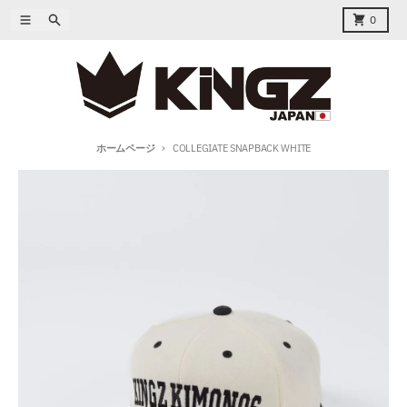
コンテンツに進む
メニュー
捜索
カート
0
ホームページ
COLLEGIATE SNAPBACK WHITE
商品情報にスキップ